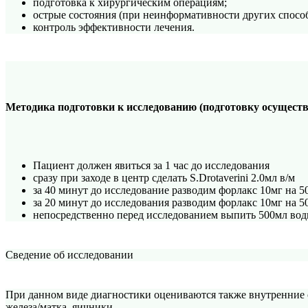
подготовка к хирургическим операциям;
острые состояния (при неинформативности других способ
контроль эффективности лечения.
Методика подготовки к исследованию (подготовку осуществ
Пациент должен явиться за 1 час до исследования
сразу при заходе в центр сделать S.Drotaverini 2.0мл в/м
за 40 минут до исследование разводим форлакс 10мг на 5
за 20 минут до исследования разводим форлакс 10мг на 5
непосредственно перед исследованием выпить 500мл во
Сведение об исследовании
При данном виде диагностики оцениваются также внутренние о
железа/матка, яичники.