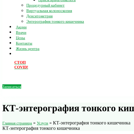
Процедурный кабинет
Виртуальная колоноскопия
Денситометрия
Энтерография тонкого кишечника
Акции
Врачи
Цены
Контакты
Жизнь центра
СТОП
COVID!
Записаться
КТ-энтерография тонкого ки
»
»
КТ-энтерография тонкого кишечника
Главная страница
Услуги
КТ-энтерография тонкого кишечника