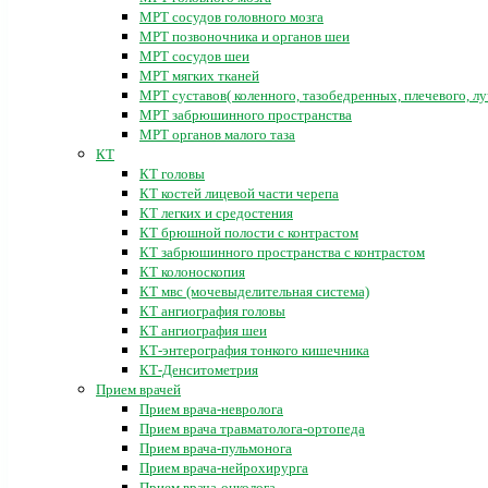
МРТ сосудов головного мозга
МРТ позвоночника и органов шеи
МРТ сосудов шеи
МРТ мягких тканей
МРТ суставов( коленного, тазобедренных, плечевого, лу
МРТ забрюшинного пространства
МРТ органов малого таза
КТ
КТ головы
КТ костей лицевой части черепа
КТ легких и средостения
КТ брюшной полости с контрастом
КТ забрюшинного пространства с контрастом
КТ колоноскопия
КТ мвс (мочевыделительная система)
КТ ангиография головы
КТ ангиография шеи
КТ-энтерография тонкого кишечника
КТ-Денситометрия
Прием врачей
Прием врача-невролога
Прием врача травматолога-ортопеда
Прием врача-пульмонога
Прием врача-нейрохирурга
Прием врача-онколога