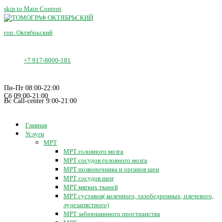
skip to Main Content
гор. Октябрьский
+7 917-8000-181
Пн-Пт 08:00-22:00
Сб 09:00-21:00
Вс Call-center 9:00-21:00
Главная
Услуги
МРТ
МРТ головного мозга
МРТ сосудов головного мозга
МРТ позвоночника и органов шеи
МРТ сосудов шеи
МРТ мягких тканей
МРТ суставов( коленного, тазобедренных, плечевого,
лучезапястного)
МРТ забрюшинного пространства