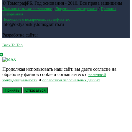
© ТомографРБ. Год основания - 2010. Все права защищены
/
/
Пользовательское соглашение
Лицензии и сертификаты
Правовая
информация
Положение о подарочных сертификатах
info@oktyabrskiy.tomograf-rb.ru
Разработка сайта:
Back To Top
Продолжая использовать наш сайт, вы даете согласие на
обработку файлов cookie и соглашаетесь с
политикой
и
конфиденциальности
обработкой персональных данных
Принять
Отказаться