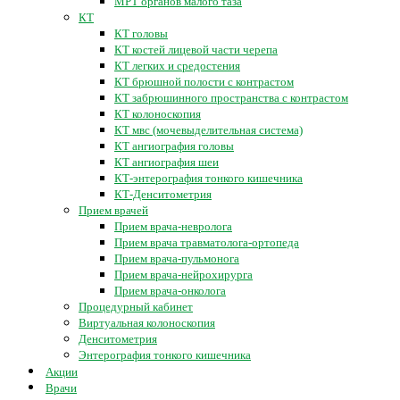
МРТ органов малого таза
КТ
КТ головы
КТ костей лицевой части черепа
КТ легких и средостения
КТ брюшной полости с контрастом
КТ забрюшинного пространства с контрастом
КТ колоноскопия
КТ мвс (мочевыделительная система)
КТ ангиография головы
КТ ангиография шеи
КТ-энтерография тонкого кишечника
КТ-Денситометрия
Прием врачей
Прием врача-невролога
Прием врача травматолога-ортопеда
Прием врача-пульмонога
Прием врача-нейрохирурга
Прием врача-онколога
Процедурный кабинет
Виртуальная колоноскопия
Денситометрия
Энтерография тонкого кишечника
Акции
Врачи